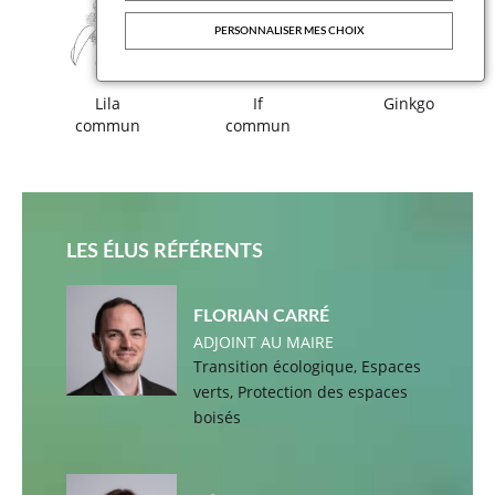
PERSONNALISER MES CHOIX
Lila
If
Ginkgo
commun
commun
LES ÉLUS RÉFÉRENTS
FLORIAN CARRÉ
ADJOINT AU MAIRE
Transition écologique, Espaces
verts, Protection des espaces
boisés