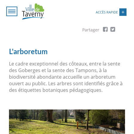
Aller
Paramétrer les cookies
au
ACCÈS RAPIDE
contenu
principal
Fil
d'Ariane
L'arboretum
Le cadre exceptionnel des côteaux, entre la sente
des Goberges et la sente des Tampons, à la
biodiversité abondante accueille un arboretum
ouvert au public. Les arbres sont identifiés grâce à
des étiquettes botaniques pédagogiques.