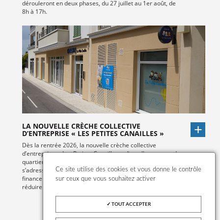
dérouleront en deux phases, du 27 juillet au 1er août, de
8h à 17h.
LA NOUVELLE CRÈCHE COLLECTIVE
D’ENTREPRISE « LES PETITES CANAILLES »
Dès la rentrée 2026, la nouvelle crèche collective
d’entreprise, « Les Petites Canailles » s’installe au cœur du
quartier Sainte-Honorine. Ce mode d’accueil innovant
s’adresse aux familles dont l’employeur participe au
Ce site utilise des cookies et vous donne le contrôle
financement de la place en crèche, permettant ainsi de
sur ceux que vous souhaitez activer
réduire significativement le reste à charge pour les parents.
TOUT ACCEPTER
VOIR TOUTES LES ACTUALITÉS