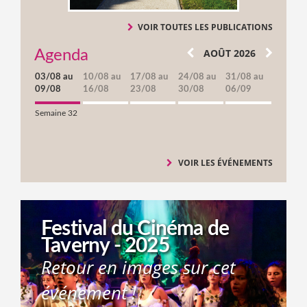
VOIR TOUTES LES PUBLICATIONS
AOÛT 2026
Agenda
03/08 au
10/08 au
17/08 au
24/08 au
31/08 au
09/08
16/08
23/08
30/08
06/09
Semaine 32
VOIR LES ÉVÉNEMENTS
Festival du Cinéma de
Taverny - 2025
Retour en images sur cet
événement !