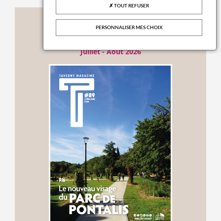
TOUT REFUSER
Publications
PERSONNALISER MES CHOIX
TAVERNY MAG N°89
Juillet - Août 2026