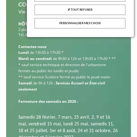
CONTACT
TOUT REFUSER
Vie Civile et Citoyenneté
HÔTEL DE VILLE
PERSONNALISER MES CHOIX
2 place Charles de Gaulle
Tél.
01 30 40 50 60
Contactez-nous
Lundi
de 13h30 à 17h30 *
Mardi au vendredi
de 8h30 à 12h et 13h30 à 17h30 * **
* sauf service technique et direction de l'urbanisme
fermés au public les lundis et jeudis
** sauf service Scolaire fermé au public le jeudi matin
Samedi
de 9h à 12h
:
Services Accueil et État-civil
seulement
Fermeture des samedis en 2026 :
Samedis 28 février,
7 mars,
25 avril,
2, 9 et 16
mai, v
endredi 15 mai, l
undi 25 mai, s
amedis 11,
18 et 25 juillet,
1er et 8 août,
24 et 31 octobre,
26