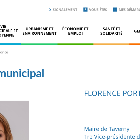
Menu
SIGNALEMENT
VOUS ÊTES
MES DÉMAR
secondaire
top
VIE
URBANISME ET
ÉCONOMIE ET
SANTÉ ET
IPALE ET
GÉ
ENVIRONNEMENT
EMPLOI
SOLIDARITÉ
OYENNE
orité
 municipal
FLORENCE PORT
Maire de Taverny
1re Vice-présidente d