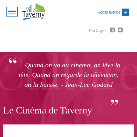
Aller
Paramétrer les cookies
au
ACCÈS RAPIDE
contenu
principal
Fil
d'Ariane
Quand on va au cinéma, on lève la
tête. Quand on regarde la télévision,
on la baisse. - Jean-Luc Godard
Le Cinéma de Taverny