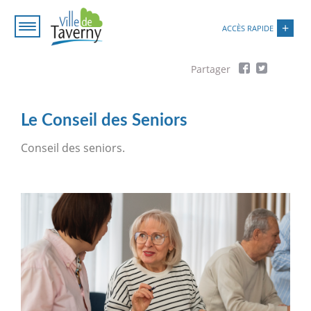
Aller
Paramétrer les cookies
au
ACCÈS RAPIDE
contenu
principal
Fil
d'Ariane
Le Conseil des Seniors
Conseil des seniors.