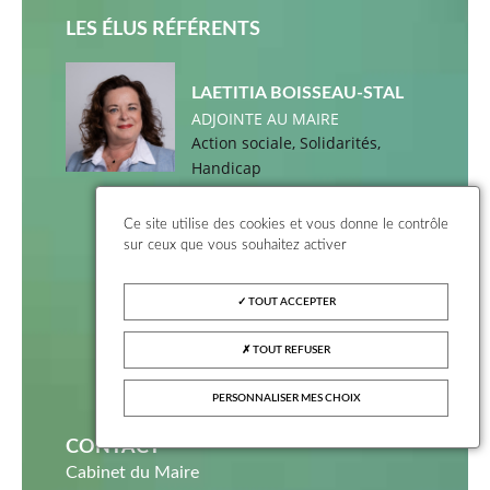
LES ÉLUS RÉFÉRENTS
LAETITIA BOISSEAU-STAL
ADJOINTE AU MAIRE
Action sociale, Solidarités,
Handicap
Vice-présidente du Conseil
Ce site utilise des cookies et vous donne le contrôle
sur ceux que vous souhaitez activer
départemental du Val-d’Oise en
charge de l’Autonomie
TOUT ACCEPTER
Conseillère communautaire Val
TOUT REFUSER
Parisis
PERSONNALISER MES CHOIX
CONTACT
Cabinet du Maire