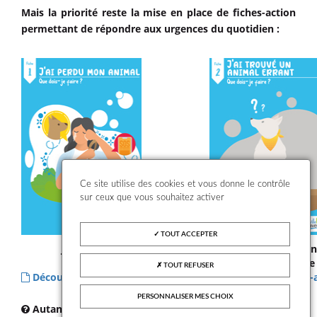
Mais la priorité reste la mise en place de fiches-action
permettant de répondre aux urgences du quotidien :
Ce site utilise des cookies et vous donne le contrôle
sur ceux que vous souhaitez activer
TOUT ACCEPTER
J’ai perdu mon animal
J’ai trouvé un a
que dois-je faire ?
que dois-je 
TOUT REFUSER
Découvrez la fiche-action N°1
Découvrez la fiche-
PERSONNALISER MES CHOIX
Autant de questions qui seront traitées façon « mode