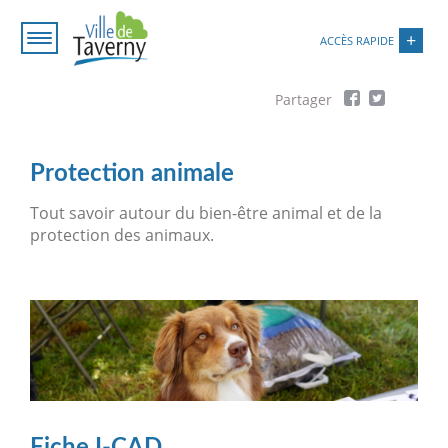
Aller
Paramétrer les cookies
au
ACCÈS RAPIDE
contenu
principal
Fil
d'Ariane
Protection animale
Tout savoir autour du bien-être animal et de la
protection des animaux.
Fiche I-CAD