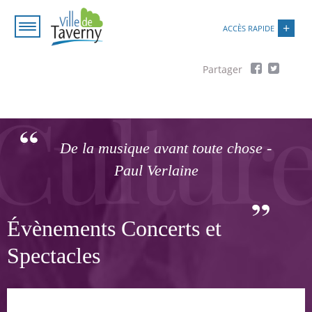
Aller
Paramétrer les cookies
au
ACCÈS RAPIDE
contenu
principal
Fil
d'Ariane
De la musique avant toute chose -
Paul Verlaine
Évènements Concerts et
Spectacles