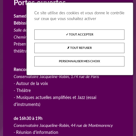
Portes ouvertes
Ce site utilise des cookies et vous donne le contrôle
Samedi 24 avril 2027
sur ceux que vous souhaitez activer
Bébissimo et éveil musical : de 10h à 11h45
Salle de réception du théâtre Madeleine-Renaud, 6 rue du
TOUT ACCEPTER
Chemin Vert de Boissy
Présentation des ateliers BéBissimo et éveil musical et
TOUT REFUSER
théâtral de 3 mois à 5 ans.
PERSONNALISER MES CHOIX
Rencontre avec l'équipe pédagogique : de 14h à 16h
Conservatoire Jacqueline-Robin, 174 rue de Paris
-
Autour de la voix
- Théâtre
- Musiques actuelles amplifiées et Jazz (essai
d'instruments)
de 16h30 à 19h
Conservatoire Jacqueline-Robin, 44 rue de Montmorency
-
Réunion d'information