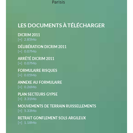
Parisis
LES DOCUMENTS À TÉLÉCHARGER
DICRIM 2011
[+]
2.85Mo
DÉLIBÉRATION DICRIM 2011
[+]
0.07Mo
ARRÊTÉ DICRIM 2011
[+]
0.07Mo
FORMULAIRE RISQUES
[+]
0.05Mo
ANNEXE AU FORMULAIRE
[+]
0.26Mo
PLAN SECTEURS GYPSE
[+]
3.31Mo
MOUVEMENTS DE TERRAIN RUISSELLEMENTS
[+]
5.33Mo
RETRAIT GONFLEMENT SOLS ARGILEUX
[+]
1.18Mo