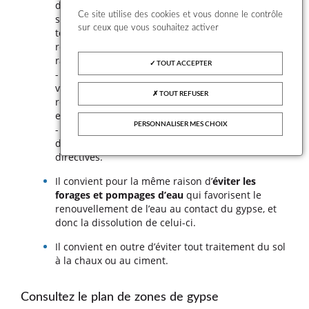
doivent de même être traités avec le plus grand
Ce site utilise des cookies et vous donne le contrôle
soin pour éviter les pertes de réseaux. On veillera
sur ceux que vous souhaitez activer
tout particulièrement à la bonne étanchéité des
réseaux et à la solidité des canalisations et des
raccords.
TOUT ACCEPTER
- Les propriétaires concernés sont invités à
vérifier que leur installation d’assainissement
TOUT REFUSER
respecte ces recommandations. Les puisards
existants doivent être comblés.
PERSONNALISER MES CHOIX
- Les demandeurs de permis de construire
doivent concevoir un projet en respectant ces
directives.
Il convient pour la même raison d’
éviter les
forages et pompages d’eau
qui favorisent le
renouvellement de l’eau au contact du gypse, et
donc la dissolution de celui-ci.
Il convient en outre d’éviter tout traitement du sol
à la chaux ou au ciment.
Consultez le plan de zones de gypse