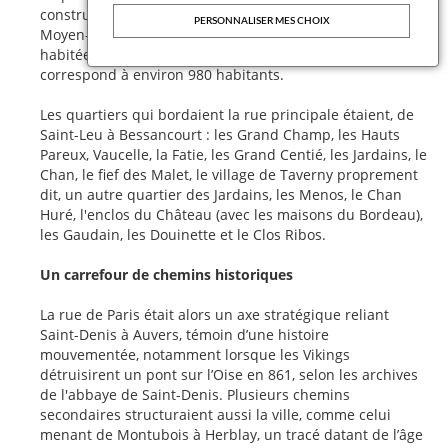
constructions (ou "feux", unité de comptage utilisée au
PERSONNALISER MES CHOIX
Moyen-Âge pour désigner un foyer fiscal ou une maison
habitée) et le château du Prince de Condé, ce qui
correspond à environ 980 habitants.
Les quartiers qui bordaient la rue principale étaient, de
Saint-Leu à Bessancourt : les Grand Champ, les Hauts
Pareux, Vaucelle, la Fatie, les Grand Centié, les Jardains, le
Chan, le fief des Malet, le village de Taverny proprement
dit, un autre quartier des Jardains, les Menos, le Chan
Huré, l'enclos du Château (avec les maisons du Bordeau),
les Gaudain, les Douinette et le Clos Ribos.
Un carrefour de chemins historiques
La rue de Paris était alors un axe stratégique reliant
Saint-Denis à Auvers, témoin d’une histoire
mouvementée, notamment lorsque les Vikings
détruisirent un pont sur l’Oise en 861, selon les archives
de l'abbaye de Saint-Denis. Plusieurs chemins
secondaires structuraient aussi la ville, comme celui
menant de Montubois à Herblay, un tracé datant de l’âge