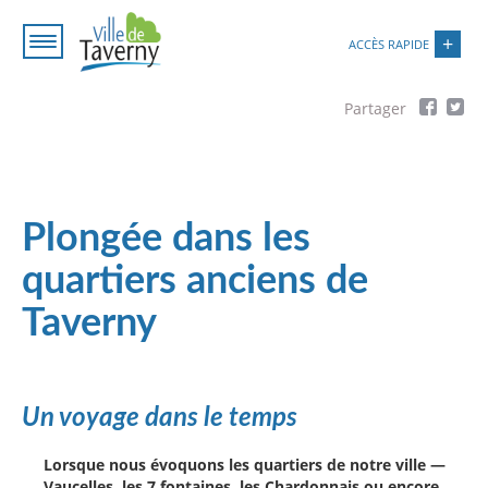
Aller
Paramétrer les cookies
au
ACCÈS RAPIDE
contenu
principal
Fil
d'Ariane
Plongée dans les
quartiers anciens de
Taverny
Un voyage dans le temps
Lorsque nous évoquons les quartiers de notre ville —
Vaucelles, les 7 fontaines, les Chardonnais ou encore