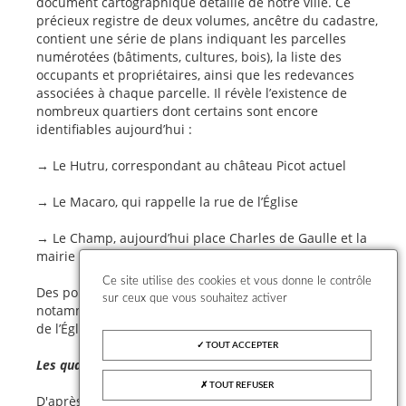
document cartographique détaillé de notre ville. Ce
précieux registre de deux volumes, ancêtre du cadastre,
contient une série de plans indiquant les parcelles
numérotées (bâtiments, cultures, bois), la liste des
occupants et propriétaires, ainsi que les redevances
associées à chaque parcelle. Il révèle l’existence de
nombreux quartiers dont certains sont encore
identifiables aujourd’hui :
→ Le Hutru, correspondant au château Picot actuel
→ Le Macaro, qui rappelle la rue de l’Église
→ Le Champ, aujourd’hui place Charles de Gaulle et la
mairie
Ce site utilise des cookies et vous donne le contrôle
Des points d’eau et gués sont également signalés,
sur ceux que vous souhaitez activer
notamment la fontaine de « la Barre », en bas de la rue
de l’Église.
TOUT ACCEPTER
Les quartiers en 1719
TOUT REFUSER
D'après le “Plan Terrier”, la ville comptait alors 220