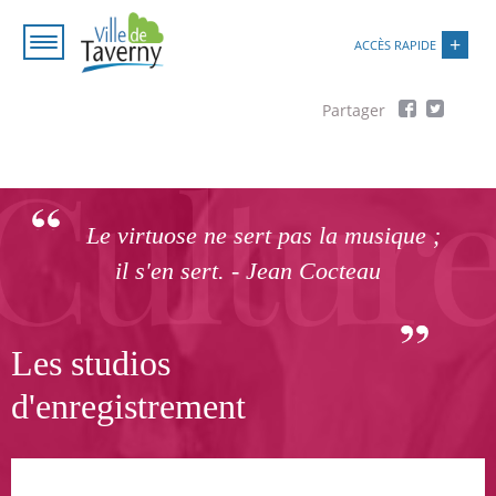
Aller
Paramétrer les cookies
au
ACCÈS RAPIDE
contenu
principal
Fil
d'Ariane
Le virtuose ne sert pas la musique ;
il s'en sert. - Jean Cocteau
Les studios
d'enregistrement