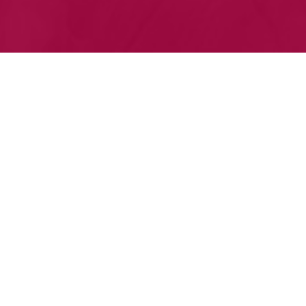
Le Théâtre Madeleine-Renaud
Une salle de 487 places, des studios
d'enregistrement et de répétitions, des salles de
réception, une salle de danse, un restaurant, un
bar éphémère et les locaux administratifs du
théâtre.
En savoir plus