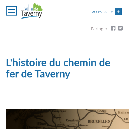
Aller
Paramétrer les cookies
au
ACCÈS RAPIDE
contenu
principal
Fil
d'Ariane
L'histoire du chemin de
fer de Taverny