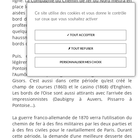
ligne. La Compagnie du Chemin de fer du Nord mettra en
place les trains de plaisir qui permettent aux personnes
aisées de venir passer une journée de campagne ou au
Ce site utilise des cookies et vous donne le contrôle
bord de la mer pour un tarif préférentiel. Les Parisiens
sur ceux que vous souhaitez activer
profitent de ce moyen de transport pour échapper
quelques heures à l’atmosphère de Paris et des travaux
TOUT ACCEPTER
haussmanniens. C’est l’époque du développement des
bords de Seine et d’Oise
TOUT REFUSER
Puis, de 1860 à 1870, le trafic de banlieue sera
légèrement modifié par le raccordement direct de
PERSONNALISER MES CHOIX
Pontoise, la création de la nouvelle gare de Saint-Ouen-
l’Aumône et la prolongation de la ligne de Pontoise à
Gisors. C’est aussi dans cette période qu’est créé le
champ de courses (1860) et le casino (1868) d’Enghien.
Les bords de l’Oise sont aussi attirants avec l’arrivée des
impressionnistes (Daubigny à Auvers, Pissarro à
Pontoise…).
La guerre franco-allemande de 1870 verra l’utilisation du
chemin de fer à des fins militaires par les deux parties et
à des fins civiles pour le ravitaillement de Paris. Durant
cette période, la demande d’une meilleure desserte des