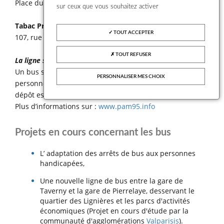
Place du Pressoir - Taverny
sur ceux que vous souhaitez activer
Tabac Presse Ribon
TOUT ACCEPTER
107, rue de Beauchamp - Taverny
TOUT REFUSER
La ligne scolaire
desservant la ville est la ligne
30 04.
Un bus spécifique pour les personnes âgées et les
PERSONNALISER MES CHOIX
personnes handicapées existe. C’est le PAM95 (dont le
dépôt est à Taverny).
Plus d’informations sur :
www.pam95.info
Projets en cours concernant les bus
L’ adaptation des arrêts de bus aux personnes
handicapées,
Une nouvelle ligne de bus entre la gare de
Taverny et la gare de Pierrelaye, desservant le
quartier des Lignières et les parcs d'activités
économiques (Projet en cours d'étude par la
communauté d'agglomérations
Valparisis
).