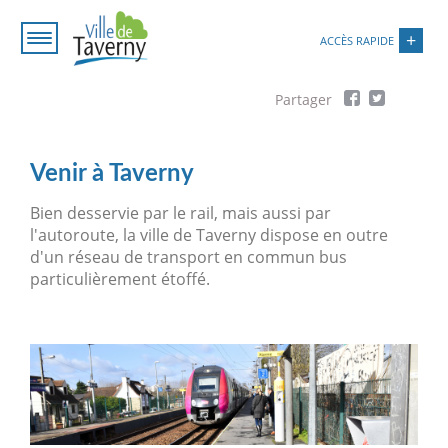
Aller
Paramétrer les cookies
au
ACCÈS RAPIDE
contenu
principal
Fil
d'Ariane
Venir à Taverny
Bien desservie par le rail, mais aussi par
l'autoroute, la ville de Taverny dispose en outre
d'un réseau de transport en commun bus
particulièrement étoffé.