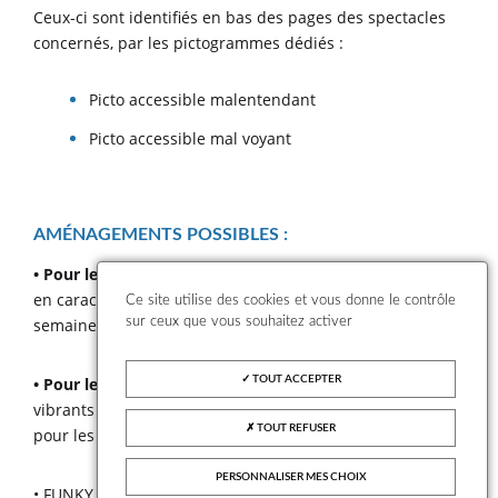
Ceux-ci sont identifiés en bas des pages des spectacles
concernés, par les pictogrammes dédiés :
Picto accessible malentendant
Picto accessible mal voyant
AMÉNAGEMENTS POSSIBLES :
• Pour les spectateurs malvoyants :
programme de salle
en caractères agrandis, sur demande, au moins une
Ce site utilise des cookies et vous donne le contrôle
sur ceux que vous souhaitez activer
semaine avant le jour de la représentation.
TOUT ACCEPTER
• Pour les spectateurs sourds ou malentendants :
gilets
vibrants sur demande et sous réserve de disponibilité,
TOUT REFUSER
pour les spectacles suivants :
PERSONNALISER MES CHOIX
• FUNKY SOUL FAMILY
(Voir p. 17)