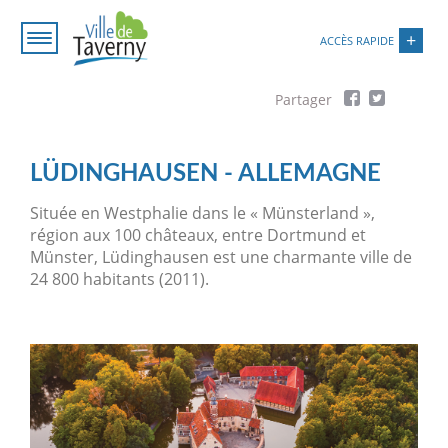
Aller
Paramétrer les cookies
au
ACCÈS RAPIDE
contenu
principal
Fil
d'Ariane
LÜDINGHAUSEN - ALLEMAGNE
Située en Westphalie dans le « Münsterland »,
région aux 100 châteaux, entre Dortmund et
Münster, Lüdinghausen est une charmante ville de
24 800 habitants (2011).