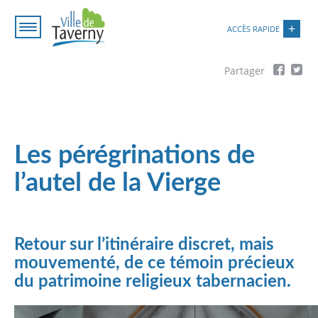
Aller
Paramétrer les cookies
au
ACCÈS RAPIDE
contenu
principal
Fil
d'Ariane
Les pérégrinations de
l’autel de la Vierge
Retour sur l’itinéraire discret, mais
mouvementé, de ce témoin précieux
du patrimoine religieux tabernacien.