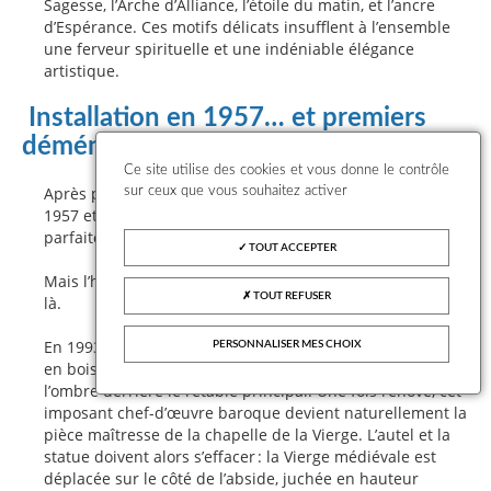
Sagesse, l’Arche d’Alliance, l’étoile du matin, et l’ancre
d’Espérance. Ces motifs délicats insufflent à l’ensemble
une ferveur spirituelle et une indéniable élégance
artistique.
Installation en 1957… et premiers
déménagements
Ce site utilise des cookies et vous donne le contrôle
Après plusieurs mois de travail, l’autel est inauguré en
sur ceux que vous souhaitez activer
1957 et installé au centre de l’abside nord, où il trouve
parfaitement sa place aux côtés de la statue mariale.
TOUT ACCEPTER
Mais l’histoire de ce bel objet liturgique ne s’arrête pas
TOUT REFUSER
là.
En 1993, la Ville impulse la restauration d’un tabernacle
PERSONNALISER MES CHOIX
en bois peint du XVIIᵉ siècle, jusque-là relégué dans
l’ombre derrière le retable principal. Une fois rénové, cet
imposant chef-d’œuvre baroque devient naturellement la
pièce maîtresse de la chapelle de la Vierge. L’autel et la
statue doivent alors s’effacer : la Vierge médiévale est
déplacée sur le côté de l’abside, juchée en hauteur