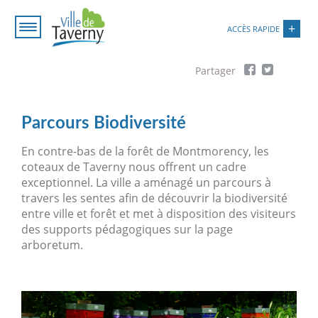
Aller
Paramétrer les cookies
au
ACCÈS RAPIDE
contenu
principal
Fil
d'Ariane
Parcours Biodiversité
En contre-bas de la forêt de Montmorency, les
coteaux de Taverny nous offrent un cadre
exceptionnel. La ville a aménagé un parcours à
travers les sentes afin de découvrir la biodiversité
entre ville et forêt et met à disposition des visiteurs
des supports pédagogiques sur la page
arboretum.