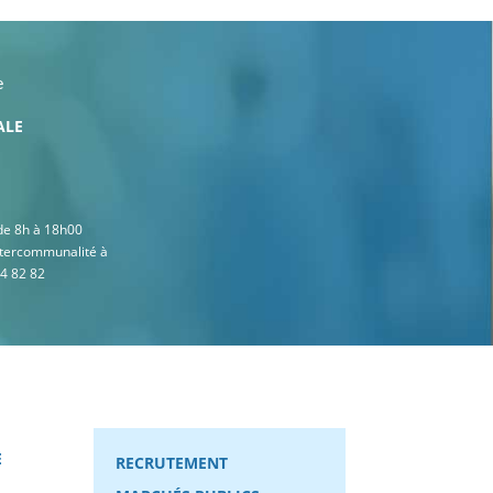
e
ALE
 de 8h à 18h00
intercommunalité à
44 82 82
E
RECRUTEMENT