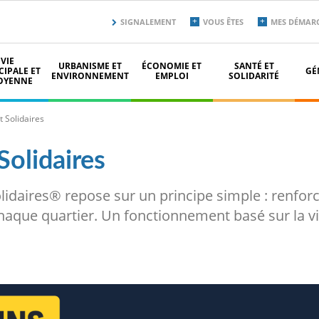
Menu
SIGNALEMENT
VOUS ÊTES
MES DÉMAR
secondaire
top
VIE
URBANISME ET
ÉCONOMIE ET
SANTÉ ET
IPALE ET
GÉ
ENVIRONNEMENT
EMPLOI
SOLIDARITÉ
OYENNE
t Solidaires
Solidaires
Solidaires® repose sur un principe simple : renforce
aque quartier. Un fonctionnement basé sur la vig