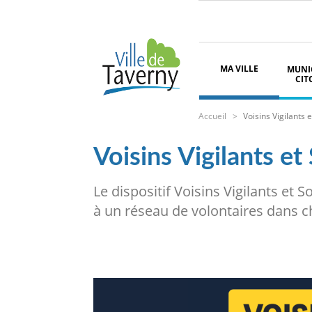
Aller
Paramétrer les cookies
au
contenu
principal
Navigation
principale
MA VILLE
MUNIC
CIT
Fil
Accueil
Voisins Vigilants e
d'Ariane
Voisins Vigilants et 
Le dispositif Voisins Vigilants et 
à un réseau de volontaires dans ch