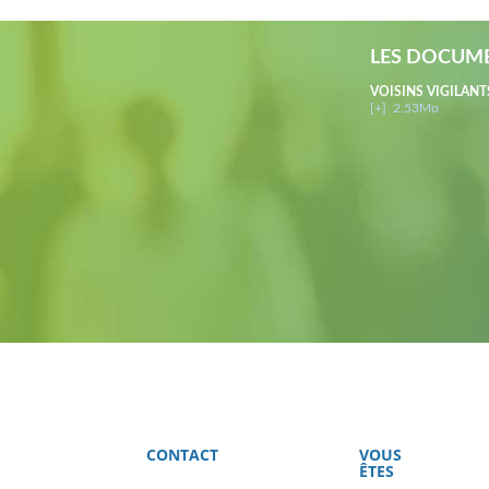
LES DOCUME
VOISINS VIGILANT
[+]
2.53Mo
CONTACT
VOUS
ÊTES