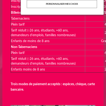
Inscription individuelle
2
PERSONNALISER MES CHOIX
Inscription familliale
3
Billetterie événement
T
Tabernaciens
Plein tarif
Tarif réduit (-26 ans, étudiants, +60 ans,
demandeurs d'emplois, familles nombreuses)
Enfants de moins de 8 ans
Gra
Non-Tabernaciens
Plein tarif
Tarif réduit (-26 ans, étudiants, +60 ans,
demandeurs d'emplois, familles nombreuses)
Enfants moins de 8 ans
Trois modes de paiement acceptés : espèces, chèque, carte
bancaire.