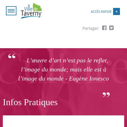
Aller
Paramétrer les cookies
au
ACCÈS RAPIDE
contenu
principal
Fil
d'Ariane
L’œuvre d’art n’est pas le reflet,
l’image du monde; mais elle est à
l’image du monde - Eugène Ionesco
Infos Pratiques