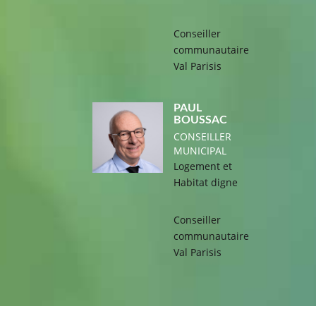
Conseiller
communautaire
Val Parisis
PAUL
BOUSSAC
CONSEILLER
MUNICIPAL
Logement et
Habitat digne
Conseiller
communautaire
Val Parisis