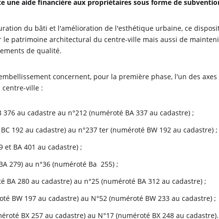
te une aide financière aux propriétaires sous forme de subventio
ration du bâti et l'amélioration de l'esthétique urbaine, ce disposit
er le patrimoine architectural du centre-ville mais aussi de mainteni
gements de qualité.
embellissement concernent, pour la première phase, l'un des axes
centre-ville :
B 376 au cadastre au n°212 (numéroté BA 337 au cadastre) ;
 BC 192 au cadastre) au n°237 ter (numéroté BW 192 au cadastre) ;
 et BA 401 au cadastre) ;
 BA 279) au n°36 (numéroté Ba 255) ;
oté BA 280 au cadastre) au n°25 (numéroté BA 312 au cadastre) ;
roté BW 197 au cadastre) au N°52 (numéroté BW 233 au cadastre) ;
méroté BX 257 au cadastre) au N°17 (numéroté BX 248 au cadastre).