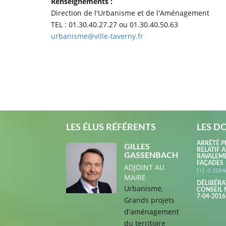
Renseignements :
Direction de l'Urbanisme et de l'Aménagement
TEL : 01.30.40.27.27 ou 01.30.40.50.63
urbanisme@ville-taverny.fr
LES ÉLUS RÉFÉRENTS
LES D
ARRÊTÉ P
GILLES
RELATIF 
GASSENBACH
RAVALEM
FAÇADES
ADJOINT AU
[+]
0.10M
MAIRE
DÉLIBÉRA
Urbanisme,
CONSEIL 
7-04-2016
Grands projets
d'aménagement
du territoire