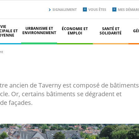
Menu
SIGNALEMENT
VOUS ÊTES
MES DÉMAR
secondaire
top
VIE
URBANISME ET
ÉCONOMIE ET
SANTÉ ET
IPALE ET
GÉ
ENVIRONNEMENT
EMPLOI
SOLIDARITÉ
OYENNE
nt
ntre ancien de Taverny est composé de bâtiments
cle. Or, certains bâtiments se dégradent et
 de façades.