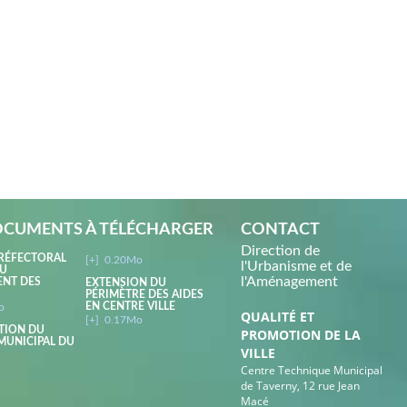
OCUMENTS À TÉLÉCHARGER
CONTACT
Direction de
RÉFECTORAL
[+]
0.20Mo
l'Urbanisme et de
AU
l'Aménagement
ENT DES
EXTENSION DU
PÉRIMÈTRE DES AIDES
EN CENTRE VILLE
o
QUALITÉ ET
[+]
0.17Mo
TION DU
PROMOTION DE LA
MUNICIPAL DU
VILLE
Centre Technique Municipal
de Taverny, 12 rue Jean
Macé