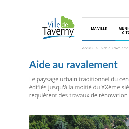
Aller
Paramétrer les cookies
au
contenu
principal
Navigation
principale
MA VILLE
MUNIC
CIT
Fil
Accueil
Aide au ravaleme
d'Ariane
Aide au ravalement
Le paysage urbain traditionnel du ce
édifiés jusqu'à la moitié du XXème siè
requièrent des travaux de rénovation