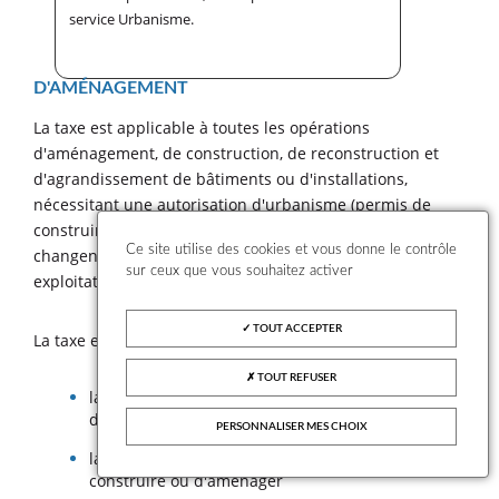
service Urbanisme.
D'AMÉNAGEMENT
La taxe est applicable à toutes les opérations
d'aménagement, de construction, de reconstruction et
d'agrandissement de bâtiments ou d'installations,
nécessitant une autorisation d'urbanisme (permis de
construire ou d'aménager, déclaration préalable), et qui
Ce site utilise des cookies et vous donne le contrôle
changent la destination des locaux dans le cas des
sur ceux que vous souhaitez activer
exploitations agricoles.
TOUT ACCEPTER
La taxe est exigible au taux applicable à la date de :
TOUT REFUSER
la délivrance de l'autorisation de construire ou
d'aménager, ou du permis modificatif
PERSONNALISER MES CHOIX
la naissance d'une autorisation tactie de
construire ou d'aménager