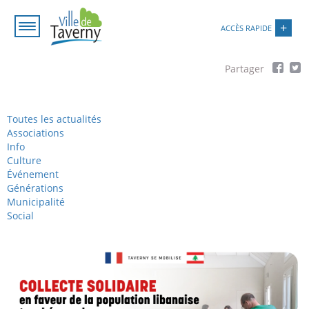
Aller
Paramétrer les cookies
au
ACCÈS RAPIDE
contenu
principal
Fil
d'Ariane
Toutes les actualités
Associations
Info
Culture
Événement
Générations
Municipalité
Social