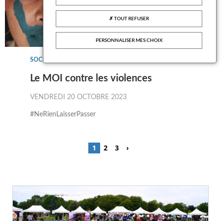
TOUT REFUSER
PERSONNALISER MES CHOIX
SOCIAL
Le MOI contre les violences
VENDREDI 20 OCTOBRE 2023
#NeRienLaisserPasser
Pagination
Next
Page
1
Page
2
Page
3
›
›
courante