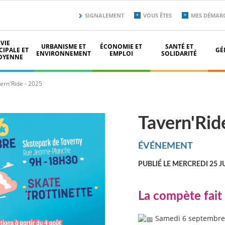
Menu
SIGNALEMENT
VOUS ÊTES
MES DÉMAR
secondaire
top
VIE
URBANISME ET
ÉCONOMIE ET
SANTÉ ET
IPALE ET
GÉ
ENVIRONNEMENT
EMPLOI
SOLIDARITÉ
OYENNE
ern'Ride - 2025
Tavern'Rid
ÉVÉNEMENT
PUBLIÉ LE MERCREDI 25 J
La compète fait 
Samedi 6 septembre 