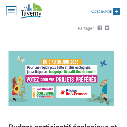
Aller
Paramétrer les cookies
au
ACCÈS RAPIDE
contenu
principal
Fil
d'Ariane