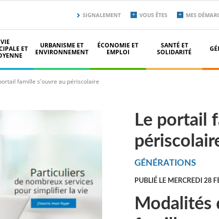
Menu
SIGNALEMENT
VOUS ÊTES
MES DÉMAR
secondaire
top
VIE
URBANISME ET
ÉCONOMIE ET
SANTÉ ET
IPALE ET
GÉ
ENVIRONNEMENT
EMPLOI
SOLIDARITÉ
OYENNE
ortail famille s'ouvre au périscolaire
Le portail 
périscolair
GÉNÉRATIONS
PUBLIÉ LE MERCREDI 28 F
Modalités d