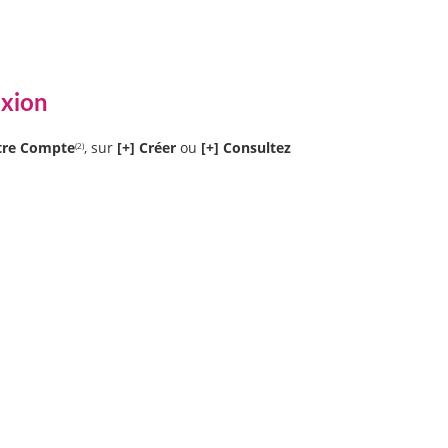
exion
tre Compte
, sur
[+] Créer
ou
[+] Consultez
(2)