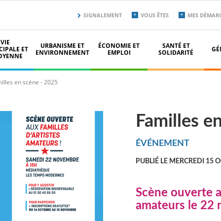
Menu
SIGNALEMENT
VOUS ÊTES
MES DÉMAR
secondaire
top
VIE
URBANISME ET
ÉCONOMIE ET
SANTÉ ET
IPALE ET
GÉ
ENVIRONNEMENT
EMPLOI
SOLIDARITÉ
OYENNE
illes en scène - 2025
Familles e
ÉVÉNEMENT
PUBLIÉ LE MERCREDI 15 
Scène ouverte au
amateurs le 22 