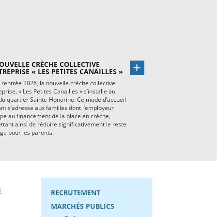
OUVELLE CRÈCHE COLLECTIVE
TREPRISE « LES PETITES CANAILLES »
 rentrée 2026, la nouvelle crèche collective
eprise, « Les Petites Canailles » s’installe au
u quartier Sainte-Honorine. Ce mode d’accueil
nt s’adresse aux familles dont l’employeur
ipe au financement de la place en crèche,
tant ainsi de réduire significativement le reste
ge pour les parents.
E
RECRUTEMENT
MARCHÉS PUBLICS