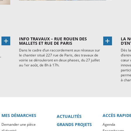
INFO TRAVAUX – RUE ROUEN DES
LA N
MALLETS ET RUE DE PARIS
D’EN
Dans le cadre d’un raccordement aux réseaux sur
Dès la
le chantier situé 227 rue de Paris, des travaux de
d’entr
,
voirie se dérouleront en deux phases, du 27 juillet
cœur d
au 1er août, de 8h à 17h.
innova
partic
permet
à char
MES DÉMARCHES
ACCÈS RAPID
ACTUALITÉS
GRANDS PROJETS
Demander une pièce
Agenda
d'identité
Encombrants