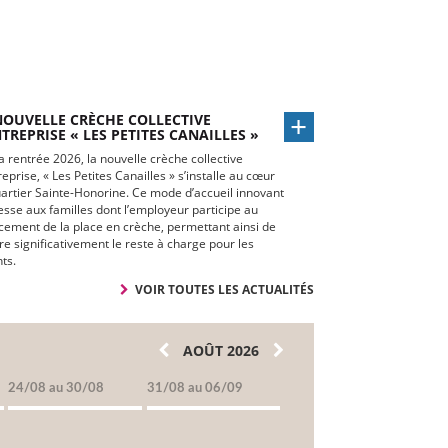
NOUVELLE CRÈCHE COLLECTIVE
NTREPRISE « LES PETITES CANAILLES »
a rentrée 2026, la nouvelle crèche collective
reprise, « Les Petites Canailles » s’installe au cœur
artier Sainte-Honorine. Ce mode d’accueil innovant
esse aux familles dont l’employeur participe au
cement de la place en crèche, permettant ainsi de
re significativement le reste à charge pour les
ts.
VOIR TOUTES LES ACTUALITÉS
AOÛT 2026
24/08 au 30/08
31/08 au 06/09