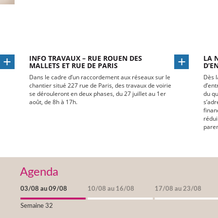
INFO TRAVAUX – RUE ROUEN DES
LA 
MALLETS ET RUE DE PARIS
D’E
Dans le cadre d’un raccordement aux réseaux sur le
Dès l
chantier situé 227 rue de Paris, des travaux de voirie
d’ent
se dérouleront en deux phases, du 27 juillet au 1er
du qu
août, de 8h à 17h.
s’adr
finan
rédui
paren
Agenda
03/08 au 09/08
10/08 au 16/08
17/08 au 23/08
Semaine 32