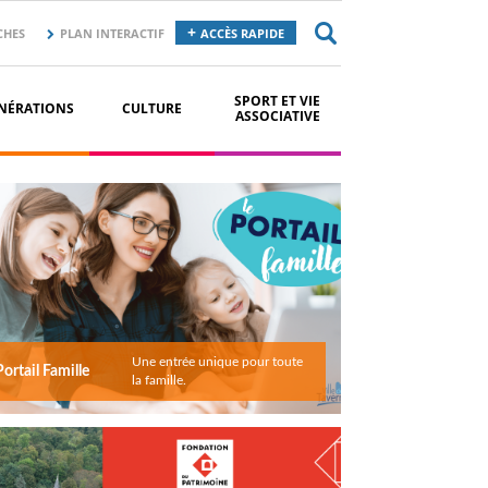
CHES
PLAN INTERACTIF
ACCÈS RAPIDE
SPORT ET VIE
NÉRATIONS
CULTURE
ASSOCIATIVE
Une entrée unique pour toute
Portail Famille
la famille.
DIMANCHES AU KIOSQUE 