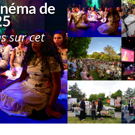
Cinéma de
25
s sur cet