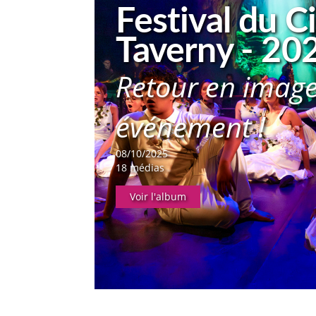
Festival du 
Taverny - 20
Retour en image
événement !
08/10/2025
18 médias
Voir l'album