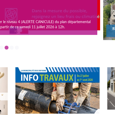
C
Le
cher le niveau 4 (ALERTE CANICULE) du plan départemental
av
 partir de ce samedi 11 juillet 2026 à 12h.
re
R