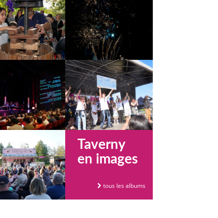
Taverny
en images
tous les albums