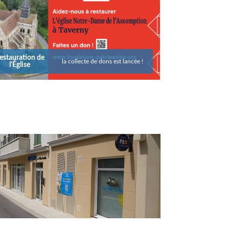
EN AVANT LA MUSIQUE !
ULTURE, ÉVÉNEMENT
s "Dimanche au kiosque" reprennent du service pour une saison 2026 qui
ec des concerts gratuits tous les dimanches au parc Henri-Leyma. Du 19 a
ndez-vous musicaux en plein air promettent des après-midis festifs et fam
estauration de
la collecte de dons est lancée !
l'Église