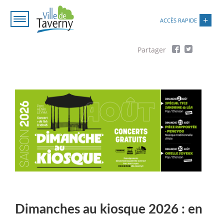
Aller
Paramétrer les cookies
au
ACCÈS RAPIDE
contenu
principal
Fil
d'Ariane
Dimanches au kiosque 2026 : en