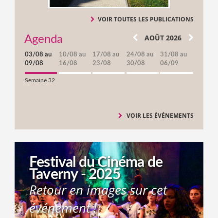
VOIR TOUTES LES PUBLICATIONS
AOÛT 2026
Agenda
03/08 au
10/08 au
17/08 au
24/08 au
31/08 au
09/08
16/08
23/08
30/08
06/09
Semaine 32
VOIR LES ÉVÉNEMENTS
Festival du Cinéma de
Taverny - 2025
Retour en images sur cet
événement !