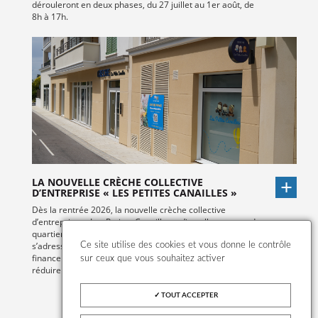
dérouleront en deux phases, du 27 juillet au 1er août, de
8h à 17h.
LA NOUVELLE CRÈCHE COLLECTIVE
D’ENTREPRISE « LES PETITES CANAILLES »
Dès la rentrée 2026, la nouvelle crèche collective
d’entreprise, « Les Petites Canailles » s’installe au cœur du
quartier Sainte-Honorine. Ce mode d’accueil innovant
s’adresse aux familles dont l’employeur participe au
Ce site utilise des cookies et vous donne le contrôle
financement de la place en crèche, permettant ainsi de
sur ceux que vous souhaitez activer
réduire significativement le reste à charge pour les parents.
TOUT ACCEPTER
VOIR TOUTES LES ACTUALITÉS