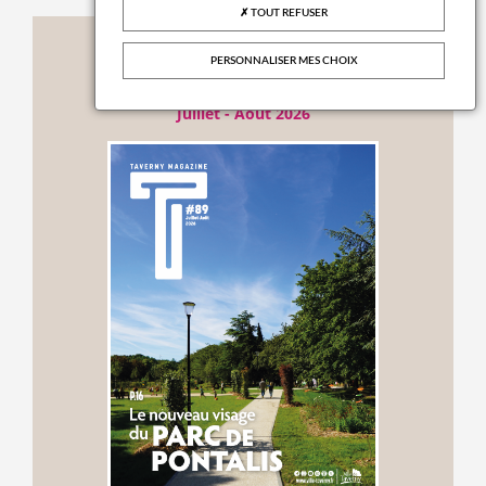
TOUT REFUSER
Publications
PERSONNALISER MES CHOIX
TAVERNY MAG N°89
Juillet - Août 2026