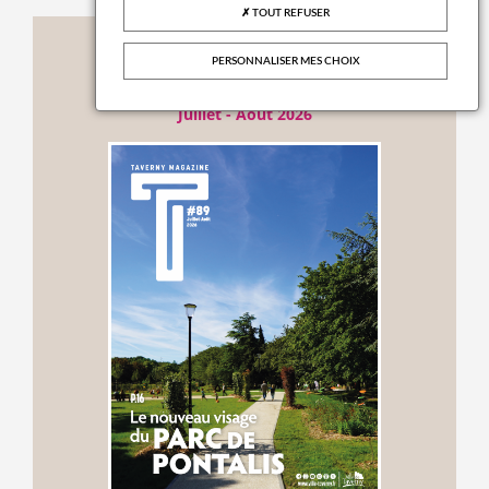
TOUT REFUSER
Publications
PERSONNALISER MES CHOIX
TAVERNY MAG N°89
Juillet - Août 2026