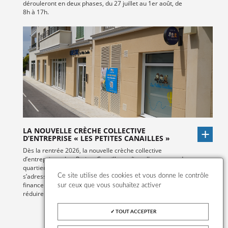
dérouleront en deux phases, du 27 juillet au 1er août, de
8h à 17h.
LA NOUVELLE CRÈCHE COLLECTIVE
D’ENTREPRISE « LES PETITES CANAILLES »
Dès la rentrée 2026, la nouvelle crèche collective
d’entreprise, « Les Petites Canailles » s’installe au cœur du
quartier Sainte-Honorine. Ce mode d’accueil innovant
s’adresse aux familles dont l’employeur participe au
Ce site utilise des cookies et vous donne le contrôle
financement de la place en crèche, permettant ainsi de
sur ceux que vous souhaitez activer
réduire significativement le reste à charge pour les parents.
TOUT ACCEPTER
VOIR TOUTES LES ACTUALITÉS