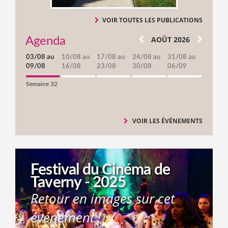
VOIR TOUTES LES PUBLICATIONS
AOÛT 2026
Agenda
03/08 au
10/08 au
17/08 au
24/08 au
31/08 au
09/08
16/08
23/08
30/08
06/09
Semaine 32
VOIR LES ÉVÉNEMENTS
Festival du Cinéma de
Taverny - 2025
Retour en images sur cet
événement !