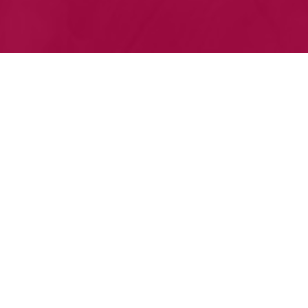
Le Théâtre Madeleine-Renaud
Une salle de 487 places, des studios
d'enregistrement et de répétitions, des salles de
réception, une salle de danse, un restaurant, un
bar éphémère et les locaux administratifs du
théâtre.
En savoir plus