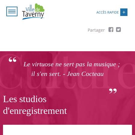
Aller
Paramétrer les cookies
au
ACCÈS RAPIDE
contenu
principal
Fil
d'Ariane
Le virtuose ne sert pas la musique ;
il s'en sert. - Jean Cocteau
Les studios
d'enregistrement