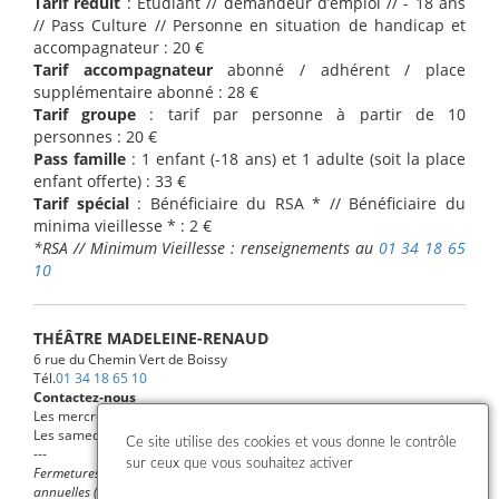
Tarif réduit
: Étudiant // demandeur d’emploi // - 18 ans
// Pass Culture // Personne en situation de handicap et
accompagnateur : 20 €
Tarif accompagnateur
abonné / adhérent / place
supplémentaire abonné : 28 €
Tarif groupe
: tarif par personne à partir de 10
personnes : 20 €
Pass famille
: 1 enfant (-18 ans) et 1 adulte (soit la place
enfant offerte) : 33 €
Tarif spécial
: Bénéficiaire du RSA * // Bénéficiaire du
minima vieillesse * : 2 €
*RSA // Minimum Vieillesse : renseignements au
01 34 18 65
10
THÉÂTRE MADELEINE-RENAUD
6 rue du Chemin Vert de Boissy
Tél.
01 34 18 65 10
Contactez-nous
Les mercredis et vendredis de 14h à 18h
Les samedis de 14h à 18h, uniquement les jours de spectacle
Ce site utilise des cookies et vous donne le contrôle
---
sur ceux que vous souhaitez activer
Fermetures : dimanche (sauf spectacle), lundi, jours fériés et fermetures
annuelles (vacances scolaires)