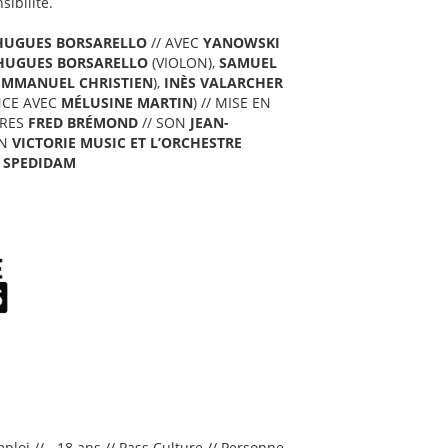
sibilité.
HUGUES BORSARELLO
// AVEC
YANOWSKI
HUGUES BORSARELLO
(VIOLON),
SAMUEL
EMMANUEL CHRISTIEN
),
INÈS VALARCHER
NCE AVEC
MÉLUSINE MARTIN
) // MISE EN
ÈRES
FRED BRÉMOND
// SON
JEAN-
ON
VICTORIE MUSIC ET L’ORCHESTRE
 SPEDIDAM
loi // - 18 ans // Pass Culture // Personne