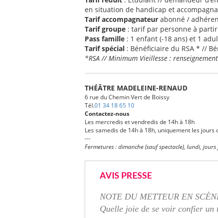
en situation de handicap et accompagnat
Tarif accompagnateur
abonné / adhérent
Tarif groupe
: tarif par personne à parti
Pass famille
: 1 enfant (-18 ans) et 1 adul
Tarif spécial
: Bénéficiaire du RSA * // Bé
*RSA // Minimum Vieillesse : renseignemen
THÉÂTRE MADELEINE-RENAUD
6 rue du Chemin Vert de Boissy
Tél.
01 34 18 65 10
Contactez-nous
Les mercredis et vendredis de 14h à 18h
Les samedis de 14h à 18h, uniquement les jours 
---
Fermetures : dimanche (sauf spectacle), lundi, jours 
AVIS PRESSE
NOTE DU METTEUR EN SCÈN
Quelle joie de se voir confier un 