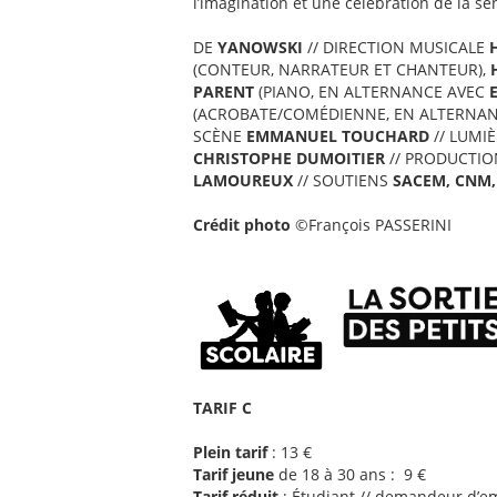
l’imagination et une célébration de la sen
DE
YANOWSKI
// DIRECTION MUSICALE
(CONTEUR, NARRATEUR ET CHANTEUR),
PARENT
(PIANO, EN ALTERNANCE AVEC
(ACROBATE/COMÉDIENNE, EN ALTERNA
SCÈNE
EMMANUEL TOUCHARD
// LUMI
CHRISTOPHE DUMOITIER
// PRODUCTI
LAMOUREUX
// SOUTIENS
SACEM, CNM,
Crédit photo
©
François PASSERINI
TARIF C
Plein tarif
: 13 €
Tarif jeune
de 18 à 30 ans : 9 €
Tarif réduit
: Étudiant // demandeur d’emp