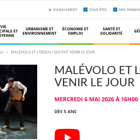
Menu
SIGNALEMENT
VOUS ÊTES
MES DÉMAR
secondaire
top
VIE
URBANISME ET
ÉCONOMIE ET
SANTÉ ET
IPALE ET
GÉ
ENVIRONNEMENT
EMPLOI
SOLIDARITÉ
OYENNE
da
MALÉVOLO ET L’OISEAU QUI FAIT VENIR LE JOUR
MALÉVOLO ET L’
VENIR LE JOUR
MERCREDI 6 MAI 2026 À 16H00
DÈS 5 ANS