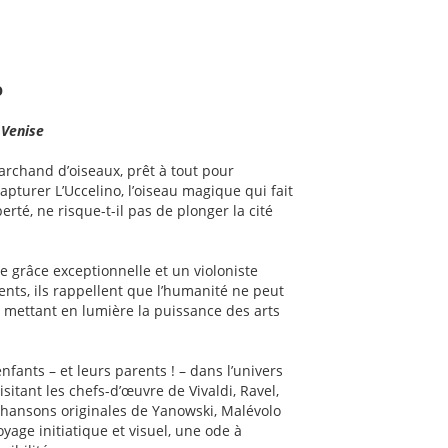
O
 Venise
marchand d’oiseaux, prêt à tout pour
capturer L’Uccelino, l’oiseau magique qui fait
berté, ne risque-t-il pas de plonger la cité
 grâce exceptionnelle et un violoniste
lents, ils rappellent que l’humanité ne peut
 mettant en lumière la puissance des arts
fants – et leurs parents ! – dans l’univers
sitant les chefs-d’œuvre de Vivaldi, Ravel,
 chansons originales de Yanowski, Malévolo
oyage initiatique et visuel, une ode à