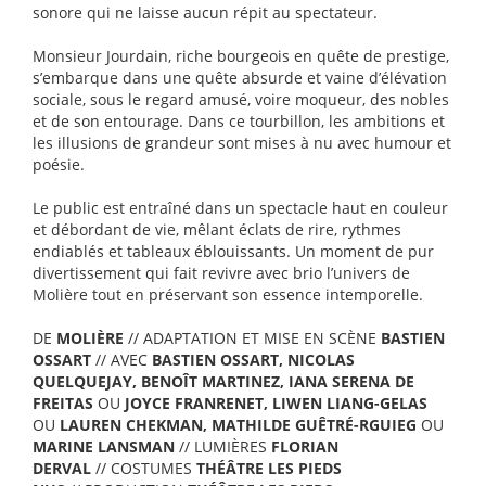
sonore qui ne laisse aucun répit au spectateur.
Monsieur Jourdain, riche bourgeois en quête de prestige,
s’embarque dans une quête absurde et vaine d’élévation
sociale, sous le regard amusé, voire moqueur, des nobles
et de son entourage. Dans ce tourbillon, les ambitions et
les illusions de grandeur sont mises à nu avec humour et
poésie.
Le public est entraîné dans un spectacle haut en couleur
et débordant de vie, mêlant éclats de rire, rythmes
endiablés et tableaux éblouissants. Un moment de pur
divertissement qui fait revivre avec brio l’univers de
Molière tout en préservant son essence intemporelle.
DE
MOLIÈRE
// ADAPTATION ET MISE EN SCÈNE
BASTIEN
OSSART
// AVEC
BASTIEN OSSART, NICOLAS
QUELQUEJAY, BENOÎT MARTINEZ, IANA SERENA DE
FREITAS
OU
JOYCE FRANRENET, LIWEN LIANG-GELAS
OU
LAUREN CHEKMAN, MATHILDE GUÊTRÉ-RGUIEG
OU
MARINE LANSMAN
// LUMIÈRES
FLORIAN
DERVAL
// COSTUMES
THÉÂTRE LES PIEDS