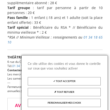
supplémentaire abonné : 28 €
Tarif groupe
: tarif par personne à partir de 10
personnes : 20 €
Pass famille
: 1 enfant (-18 ans) et 1 adulte (soit la place
enfant offerte) : 33 €
Tarif spécial
: Bénéficiaire du RSA * // Bénéficiaire du
minima vieillesse * : 2 €
*RSA // Minimum Vieillesse : renseignements au
01 34 18 65
10
THÉÂTRE MADELEINE-RENAUD
6 rue du Chemin Vert de Boissy
Ce site utilise des cookies et vous donne le contrôle
Tél.
01 34 18 65 10
sur ceux que vous souhaitez activer
Contactez-nous
Les mercredis et vendredis de 14h à 18h
Les samedis de 14h à 18h, uniquement les jours de spectacle
TOUT ACCEPTER
---
Fermetures : dimanche (sauf spectacle), lundi, jours fériés et fermetures
annuelles (vacances scolaires)
TOUT REFUSER
PERSONNALISER MES CHOIX
AVIS PRESSE