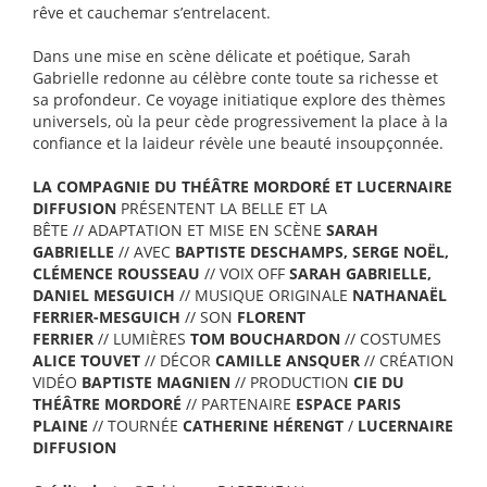
rêve et cauchemar s’entrelacent.
Dans une mise en scène délicate et poétique, Sarah
Gabrielle redonne au célèbre conte toute sa richesse et
sa profondeur. Ce voyage initiatique explore des thèmes
universels, où la peur cède progressivement la place à la
confiance et la laideur révèle une beauté insoupçonnée.
LA COMPAGNIE DU THÉÂTRE MORDORÉ ET LUCERNAIRE
DIFFUSION
PRÉSENTENT LA BELLE ET LA
BÊTE // ADAPTATION ET MISE EN SCÈNE
SARAH
GABRIELLE
// AVEC
BAPTISTE DESCHAMPS, SERGE NOËL,
CLÉMENCE ROUSSEAU
// VOIX OFF
SARAH GABRIELLE,
DANIEL MESGUICH
// MUSIQUE ORIGINALE
NATHANAËL
FERRIER-MESGUICH
// SON
FLORENT
FERRIER
// LUMIÈRES
TOM BOUCHARDON
// COSTUMES
ALICE TOUVET
// DÉCOR
CAMILLE ANSQUER
// CRÉATION
VIDÉO
BAPTISTE MAGNIEN
// PRODUCTION
CIE DU
THÉÂTRE MORDORÉ
// PARTENAIRE
ESPACE PARIS
PLAINE
// TOURNÉE
CATHERINE HÉRENGT
/
LUCERNAIRE
DIFFUSION