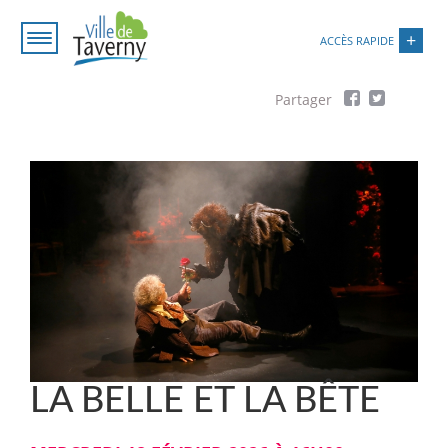
Aller
Paramétrer les cookies
au
ACCÈS RAPIDE
contenu
principal
Fil
d'Ariane
LA BELLE ET LA BÊTE