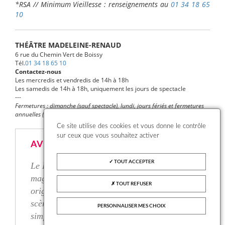
*RSA // Minimum Vieillesse : renseignements au
01 34 18 65
10
THÉÂTRE MADELEINE-RENAUD
6 rue du Chemin Vert de Boissy
Tél.
01 34 18 65 10
Contactez-nous
Les mercredis et vendredis de 14h à 18h
Les samedis de 14h à 18h, uniquement les jours de spectacle
---
Fermetures : dimanche (sauf spectacle), lundi, jours fériés et fermetures
annuelles (vacances scolaires)
Ce site utilise des cookies et vous donne le contrôle
sur ceux que vous souhaitez activer
AVIS PRESSE
TOUT ACCEPTER
Le Parisien : Sarah Gabrielle propose une
magnifique adaptation onirique du conte
TOUT REFUSER
originel La Belle et la Bête […]. La mise en
scène est aussi délicate que les décors,
PERSONNALISER MES CHOIX
simples et de bon goût.