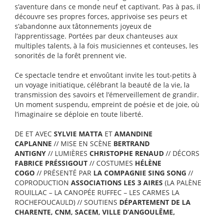
s’aventure dans ce monde neuf et captivant. Pas à pas, il
découvre ses propres forces, apprivoise
ses peurs et
s’abandonne aux tâtonnements joyeux de
l’apprentissage. Portées par deux chanteuses aux
multiples talents, à la fois musiciennes et conteuses, les
sonorités de la forêt prennent vie.
Ce spectacle tendre et envoûtant invite les tout-petits à
un voyage initiatique, célébrant la beauté de la vie, la
transmission des savoirs et l’émerveillement de grandir.
Un moment suspendu, empreint de poésie et de joie, où
l’imaginaire se déploie en toute liberté.
DE ET AVEC
SYLVIE MATTA
ET
AMANDINE
CAPLANNE
// MISE EN SCÈNE
BERTRAND
ANTIGNY
// LUMIÈRES
CHRISTOPHE RENAUD
// DÉCORS
FABRICE PRÉSSIGOUT
// COSTUMES
HÉLÈNE
COGO
// PRÉSENTÉ PAR
LA COMPAGNIE SING SONG
//
COPRODUCTION
ASSOCIATIONS LES 3 AIRES
(LA PALÈNE
ROUILLAC – LA CANOPÉE RUFFEC – LES CARMES LA
ROCHEFOUCAULD) // SOUTIENS
DÉPARTEMENT DE LA
CHARENTE, CNM, SACEM, VILLE D’ANGOULÊME,