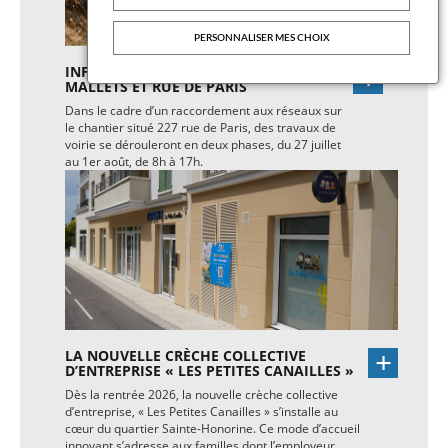
PERSONNALISER MES CHOIX
INFO TRAVAUX – RUE ROUEN DES
MALLETS ET RUE DE PARIS
Dans le cadre d’un raccordement aux réseaux sur
le chantier situé 227 rue de Paris, des travaux de
voirie se dérouleront en deux phases, du 27 juillet
au 1er août, de 8h à 17h.
LA NOUVELLE CRÈCHE COLLECTIVE
D’ENTREPRISE « LES PETITES CANAILLES »
Dès la rentrée 2026, la nouvelle crèche collective
d’entreprise, « Les Petites Canailles » s’installe au
cœur du quartier Sainte-Honorine. Ce mode d’accueil
innovant s’adresse aux familles dont l’employeur