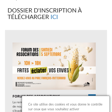
DOSSIER D'INSCRIPTION À
TÉLÉCHARGER
ICI
FORUM DES ASSOCIATIONS
La rentrée approche et avec elle, l’envie de se lancer
Ce site utilise des cookies et vous donne le contrôle
de nouveaux défis, de bouger ou simplement de
sur ceux que vous souhaitez activer
s’évader ! Rendez-vous incontournable de la vie locale,