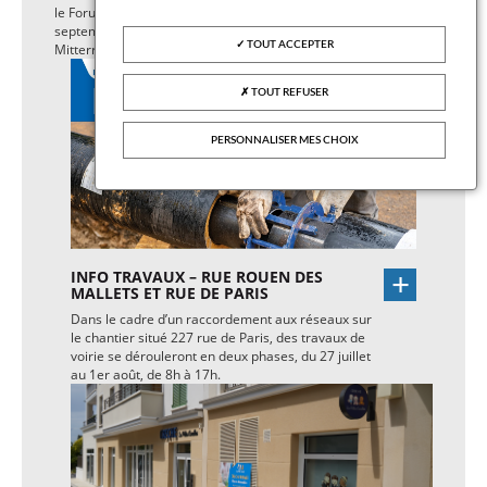
le Forum des Associations vous accueille le samedi 5
septembre, de 10h à 18h, au cœur du parc François-
TOUT ACCEPTER
Mitterrand, pour une journée riche en rencontres.
TOUT REFUSER
PERSONNALISER MES CHOIX
INFO TRAVAUX – RUE ROUEN DES
MALLETS ET RUE DE PARIS
Dans le cadre d’un raccordement aux réseaux sur
le chantier situé 227 rue de Paris, des travaux de
voirie se dérouleront en deux phases, du 27 juillet
au 1er août, de 8h à 17h.