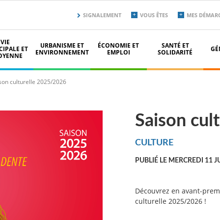
Menu
SIGNALEMENT
VOUS ÊTES
MES DÉMAR
secondaire
top
VIE
URBANISME ET
ÉCONOMIE ET
SANTÉ ET
IPALE ET
GÉ
ENVIRONNEMENT
EMPLOI
SOLIDARITÉ
OYENNE
son culturelle 2025/2026
Saison cul
CULTURE
PUBLIÉ LE MERCREDI 11 J
Découvrez en avant-premiè
culturelle 2025/2026 !