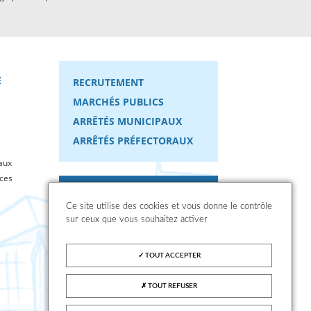
E
RECRUTEMENT
MARCHÉS PUBLICS
ARRÊTÉS MUNICIPAUX
ARRÊTÉS PRÉFECTORAUX
aux
ices
Contactez-nous
Ce site utilise des cookies et vous donne le contrôle
sur ceux que vous souhaitez activer
Protection des données
personnelles
TOUT ACCEPTER
Suivez-nous sur
TOUT REFUSER