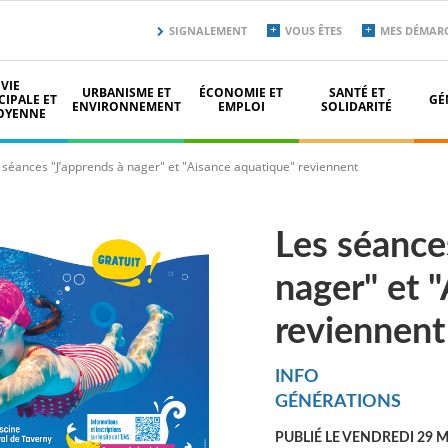
Menu
SIGNALEMENT
VOUS ÊTES
MES DÉMAR
secondaire
top
VIE
URBANISME ET
ÉCONOMIE ET
SANTÉ ET
IPALE ET
GÉ
ENVIRONNEMENT
EMPLOI
SOLIDARITÉ
OYENNE
 séances "J’apprends à nager" et "Aisance aquatique" reviennent
Les séance
nager" et 
reviennent
INFO
GÉNÉRATIONS
PUBLIÉ LE VENDREDI 29 M