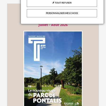
TOUT REFUSER
Publications
PERSONNALISER MES CHOIX
TAVERNY MAG N°89
Juillet - Août 2026