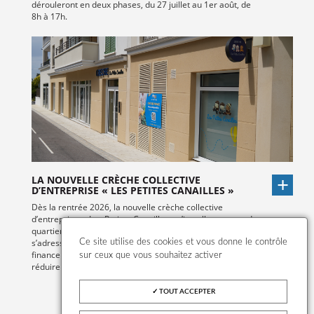
dérouleront en deux phases, du 27 juillet au 1er août, de
8h à 17h.
LA NOUVELLE CRÈCHE COLLECTIVE
D’ENTREPRISE « LES PETITES CANAILLES »
Dès la rentrée 2026, la nouvelle crèche collective
d’entreprise, « Les Petites Canailles » s’installe au cœur du
quartier Sainte-Honorine. Ce mode d’accueil innovant
s’adresse aux familles dont l’employeur participe au
Ce site utilise des cookies et vous donne le contrôle
financement de la place en crèche, permettant ainsi de
sur ceux que vous souhaitez activer
réduire significativement le reste à charge pour les parents.
TOUT ACCEPTER
VOIR TOUTES LES ACTUALITÉS