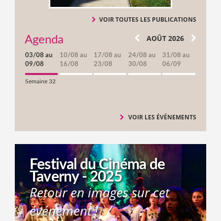
VOIR TOUTES LES PUBLICATIONS
AOÛT 2026
Agenda
03/08 au
10/08 au
17/08 au
24/08 au
31/08 au
09/08
16/08
23/08
30/08
06/09
Semaine 32
VOIR LES ÉVÉNEMENTS
Festival du Cinéma de
Taverny - 2025
Retour en images sur cet
événement !