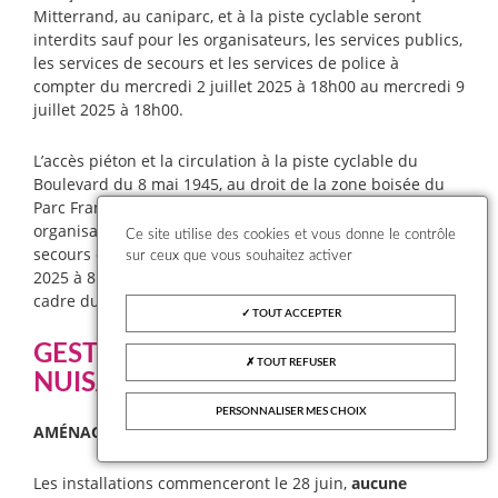
Mitterrand, au caniparc, et à la piste cyclable seront
interdits sauf pour les organisateurs, les services publics,
les services de secours et les services de police à
compter du mercredi 2 juillet 2025 à 18h00 au mercredi 9
juillet 2025 à 18h00.
L’accès piéton et la circulation à la piste cyclable du
Boulevard du 8 mai 1945, au droit de la zone boisée du
Parc François Mitterrand seront interdits, sauf pour les
organisateurs, les services publics, les services de
Ce site utilise des cookies et vous donne le contrôle
secours et les services de police du mercredi 2 juillet
sur ceux que vous souhaitez activer
2025 à 8h00 au mercredi 9 juillet 2025 à 18h00, dans le
cadre du festival « DO YOU REMEMBER ».
TOUT ACCEPTER
GESTION
ET
PRÉVENTION
DES
TOUT REFUSER
NUISANCES
PERSONNALISER MES CHOIX
AMÉNAGEMENT
DU
FESTIVAL
Les installations commenceront le 28 juin,
aucune