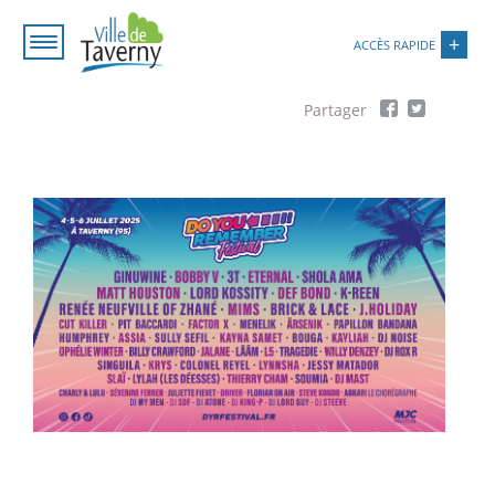
Aller
Paramétrer les cookies
au
ACCÈS RAPIDE
contenu
principal
Fil
d'Ariane